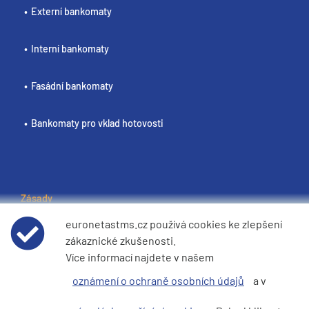
Externí bankomaty
Interní bankomaty
Fasádní bankomaty
Bankomaty pro vklad hotovosti
Zásady
euronetastms.cz používá cookies ke zlepšení
Podmínky používání webových stránek
zákaznické zkušenosti.
Více informací najdete v našem
Oznameni o ochrane osobnich udaju
oznámení o ochraně osobních údajů
a v
Zasady pouzivani cookies