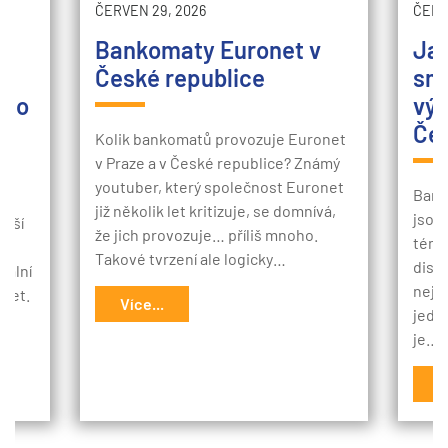
ČERVEN 29, 2026
ČERV
Bankomaty Euronet v
Jak
 o
České republice
sm
ého
výb
ti
Če
Kolik bankomatů provozuje Euronet
v Praze a v České republice? Známý
youtuber, který společnost Euronet
Bank
již několik let kritizuje, se domnívá,
jsou
alší
že jich provozuje… příliš mnoho.
téma
Takové tvrzení ale logicky…
disk
tální
neja
účet.
Více...
jedn
je…
V